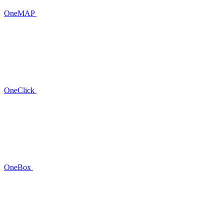
OneMAP
OneClick
OneBox