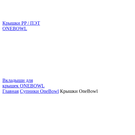
Крышки PP / ПЭТ
ONEBOWL
Вкладыши для
крышек ONEBOWL
Главная
Супники OneBowl
Крышки OneBowl