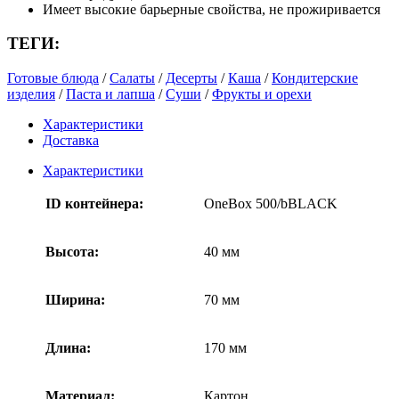
Имеет высокие барьерные свойства, не прожиривается
ТЕГИ:
Готовые блюда
/
Салаты
/
Десерты
/
Каша
/
Кондитерские
изделия
/
Паста и лапша
/
Суши
/
Фрукты и орехи
Характеристики
Доставка
Характеристики
ID контейнера:
OneBox 500/bBLACK
Высота:
40 мм
Ширина:
70 мм
Длина:
170 мм
Материал:
Картон