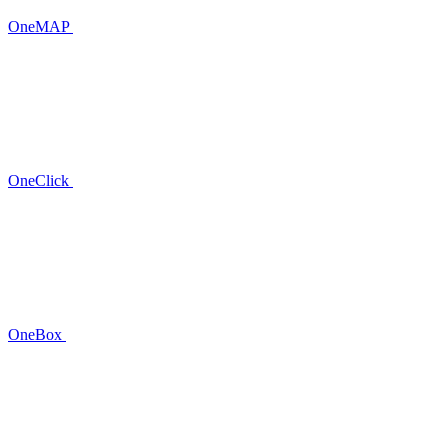
OneMAP
OneClick
OneBox